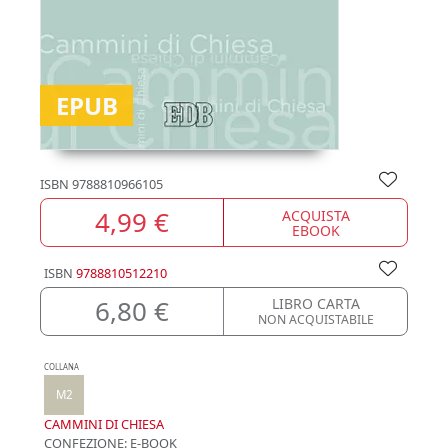
EPUB
ISBN
9788810966105
4,99 €
ACQUISTA
EBOOK
ISBN
9788810512210
6,80 €
LIBRO CARTA
NON ACQUISTABILE
COLLANA
M2
CAMMINI DI CHIESA
CONFEZIONE:
E-BOOK