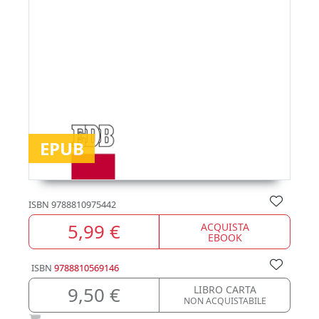
EPUB
ISBN
9788810975442
5,99 €
ACQUISTA
EBOOK
ISBN
9788810569146
9,50 €
LIBRO CARTA
NON ACQUISTABILE