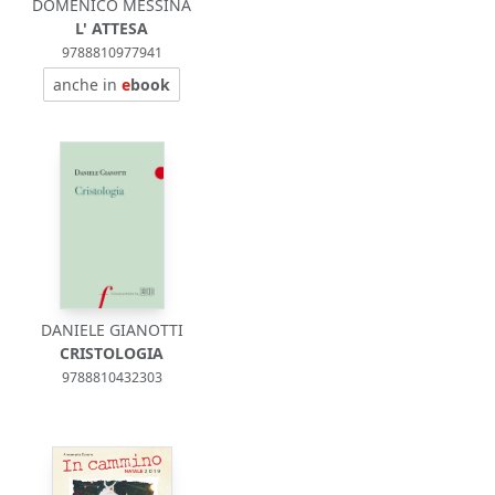
DOMENICO MESSINA
L' ATTESA
9788810977941
anche in
e
book
DANIELE GIANOTTI
CRISTOLOGIA
9788810432303