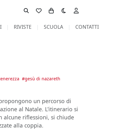
Toggle theme
I
RIVISTE
SCUOLA
CONTATTI
tenerezza
#
gesù di nazareth
he propongono un percorso di
zione al Natale. L’itinerario si
alcune riflessioni, si chiude
zate alla coppia.