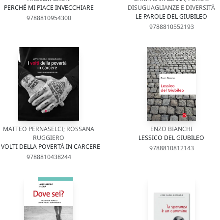
PERCHÉ MI PIACE INVECCHIARE
DISUGUAGLIANZE E DIVERSITÀ
LE PAROLE DEL GIUBILEO
9788810954300
9788810552193
MATTEO PERNASELCI; ROSSANA
ENZO BIANCHI
RUGGIERO
LESSICO DEL GIUBILEO
I VOLTI DELLA POVERTÀ IN CARCERE
9788810812143
9788810438244