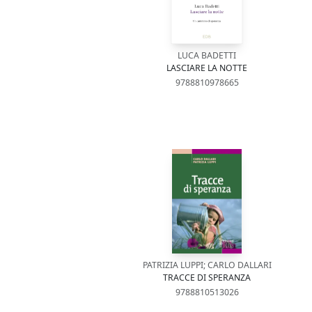
LUCA BADETTI
LASCIARE LA NOTTE
9788810978665
PATRIZIA LUPPI; CARLO DALLARI
TRACCE DI SPERANZA
9788810513026