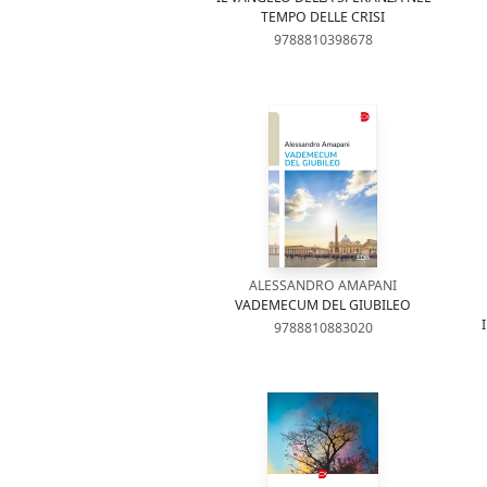
TEMPO DELLE CRISI
9788810398678
ALESSANDRO AMAPANI
VADEMECUM DEL GIUBILEO
9788810883020