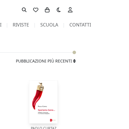
Toggle theme
I
RIVISTE
SCUOLA
CONTATTI
PUBBLICAZIONI PIÙ RECENTI
PAOLO CURTAZ