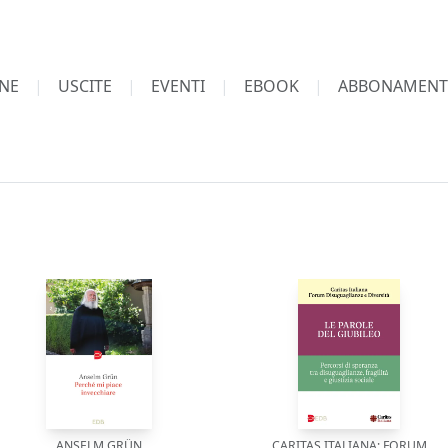
NE
USCITE
EVENTI
EBOOK
ABBONAMENT
ANSELM GRÜN
CARITAS ITALIANA; FORUM