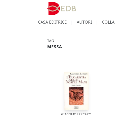
CASA EDITRICE
AUTORI
COLLA
TAG
MESSA
GIACOMO LERCARO