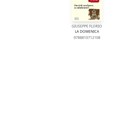
GIUSEPPE FLORIO
LA DOMENICA
9788810712108