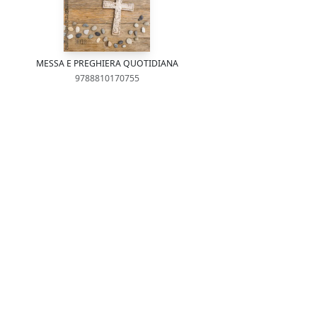
MESSA E PREGHIERA QUOTIDIANA
9788810170755