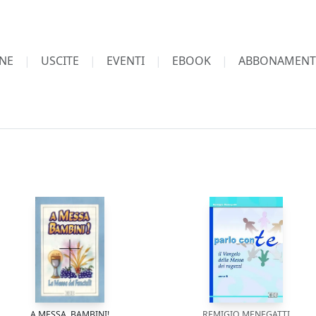
NE
USCITE
EVENTI
EBOOK
ABBONAMENT
A MESSA, BAMBINI!
REMIGIO MENEGATTI