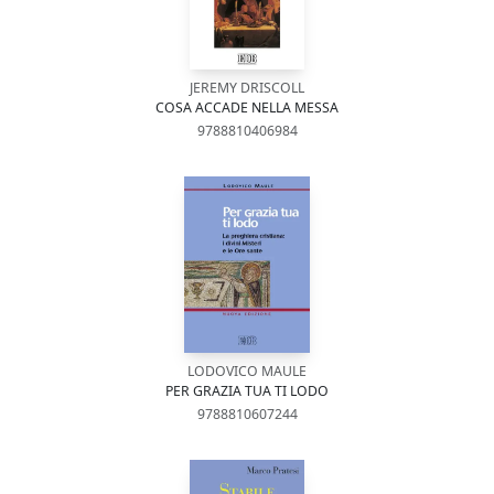
JEREMY DRISCOLL
COSA ACCADE NELLA MESSA
9788810406984
LODOVICO MAULE
PER GRAZIA TUA TI LODO
9788810607244