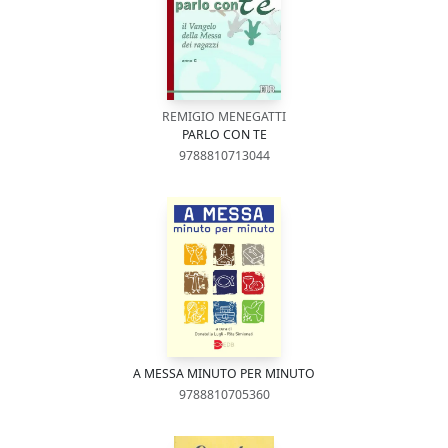
REMIGIO MENEGATTI
PARLO CON TE
9788810713044
A MESSA MINUTO PER MINUTO
9788810705360