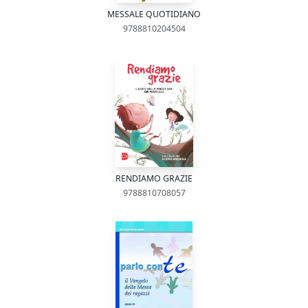
MESSALE QUOTIDIANO
9788810204504
RENDIAMO GRAZIE
9788810708057