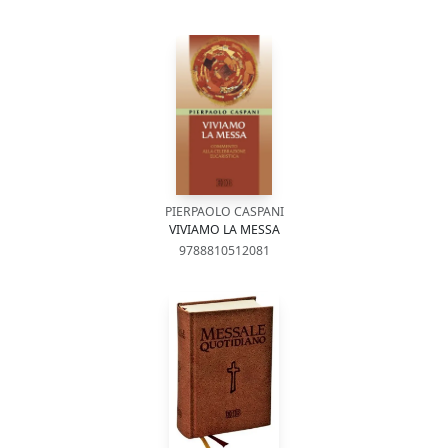
PIERPAOLO CASPANI
VIVIAMO LA MESSA
9788810512081