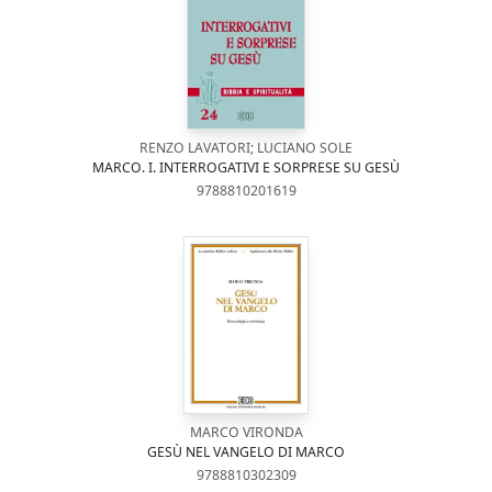
RENZO LAVATORI; LUCIANO SOLE
MARCO. I. INTERROGATIVI E SORPRESE SU GESÙ
9788810201619
MARCO VIRONDA
GESÙ NEL VANGELO DI MARCO
9788810302309