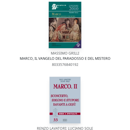
MASSIMO GRILLI
MARCO, IL VANGELO DEL PARADOSSO E DEL MISTERO
8033576840192
RENZO LAVATORI; LUCIANO SOLE