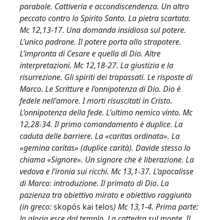
parabole. Cattiveria e accondiscendenza. Un altro
peccato contro lo Spirito Santo. La pietra scartata.
Mc 12,13-17. Una domanda insidiosa sul potere.
L’unico padrone. Il potere porta allo strapotere.
L’impronta di Cesare e quella di Dio. Altre
interpretazioni. Mc 12,18-27. La giustizia e la
risurrezione. Gli spiriti dei trapassati. Le risposte di
Marco. Le Scritture e l’onnipotenza di Dio. Dio è
fedele nell'amore. I morti risuscitati in Cristo.
L’onnipotenza della fede. L’ultimo nemico vinto. Mc
12,28-34. Il primo comandamento è duplice. La
caduta delle barriere. La «caritas ordinata». La
«gemina caritas» (duplice carità). Davide stesso lo
chiama «Signore». Un signore che è liberazione. La
vedova e l’ironia sui ricchi. Mc 13,1-37. L’apocalisse
di Marco: introduzione. Il primato di Dio. La
pazienza tra obiettivo mirato e obiettivo raggiunto
(in greco:
skopós kai telos
) Mc 13,1-4. Prima parte:
la gloria esce dal tempio. La cattedra sul monte. Il