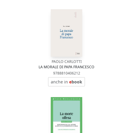
PAOLO CARLOTTI
LA MORALE DI PAPA FRANCESCO
9788810406212
anche in
e
book