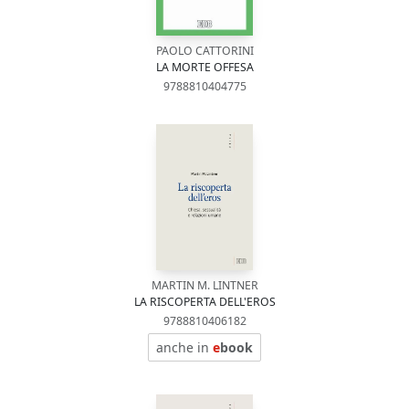
PAOLO CATTORINI
LA MORTE OFFESA
9788810404775
MARTIN M. LINTNER
LA RISCOPERTA DELL'EROS
9788810406182
anche in
e
book