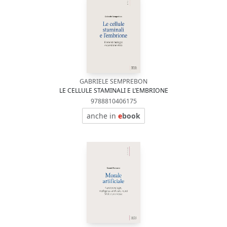
GABRIELE SEMPREBON
LE CELLULE STAMINALI E L’EMBRIONE
9788810406175
anche in
e
book