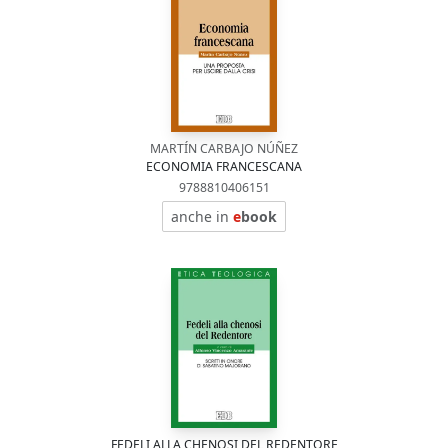
MARTÍN CARBAJO NÚÑEZ
ECONOMIA FRANCESCANA
9788810406151
anche in
e
book
FEDELI ALLA CHENOSI DEL REDENTORE