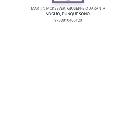
MARTIN MCKEEVER; GIUSEPPE QUARANTA
VOGLIO, DUNQUE SONO
9788810406120