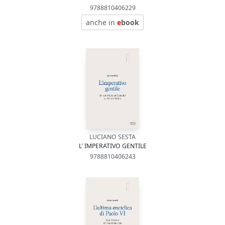
9788810406229
anche in
e
book
LUCIANO SESTA
L' IMPERATIVO GENTILE
9788810406243