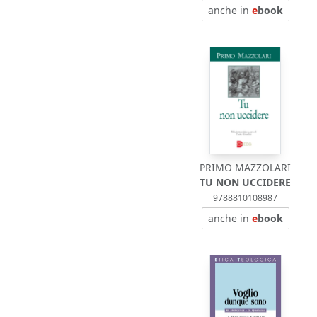
anche in
e
book
PRIMO MAZZOLARI
TU NON UCCIDERE
9788810108987
anche in
e
book