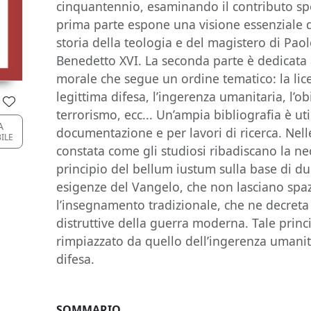
cinquantennio, esaminando il contributo speci
prima parte espone una visione essenziale d
storia della teologia e del magistero di Paol
Benedetto XVI. La seconda parte è dedicata a
morale che segue un ordine tematico: la liceit
legittima difesa, l’ingerenza umanitaria, l’ob
terrorismo, ecc... Un’ampia bibliografia è ut
A
documentazione e per lavori di ricerca. Nell
BILE
constata come gli studiosi ribadiscano la ne
principio del bellum iustum sulla base di due
esigenze del Vangelo, che non lasciano spaz
l’insegnamento tradizionale, che ne decreta 
distruttive della guerra moderna. Tale prin
rimpiazzato da quello dell’ingerenza umanitar
difesa.
SOMMARIO