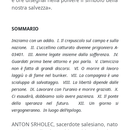
e ore disegnai nella polvere il simbolo della
nostra salvezza».
SOMMARIO
Iniziamo con un addio. I. Il crepuscolo sul campo e sulla
nazione. II. L’uccellino catturato divenne prigioniero A-
03401. III. Anime legate insieme dalla sofferenza. IV.
Guardati prima bene attorno e poi parla. V. L’amicizia
non è fatta di grandi discorsi. VI. O morire di lavoro
laggiù o di fame nel
bunker
. VII. La compagnia è una
scialuppa di salvataggio. VIII. La libertà dipende dalle
persone. IX. Lavorare con l’uranio e morire graziati. X.
Ci esaudirà, dobbiamo solo avere pazienza. XI. Il ponte
della speranza nel futuro. XII. Un giorno si
vergogneranno. In luogo dell’epilogo.
ANTON SRHOLEC, sacerdote salesiano, nato