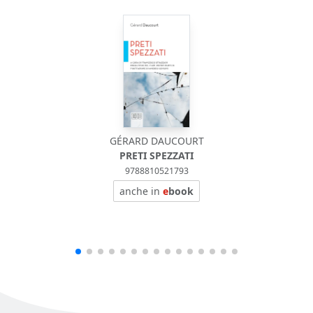
GÉRARD DAUCOURT
PRETI SPEZZATI
9788810521793
anche in
e
book