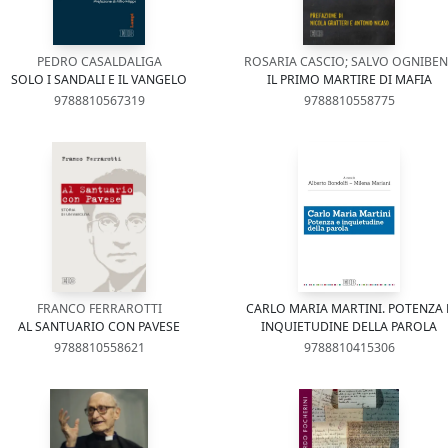
PEDRO CASALDALIGA
ROSARIA CASCIO; SALVO OGNIBEN
SOLO I SANDALI E IL VANGELO
IL PRIMO MARTIRE DI MAFIA
9788810567319
9788810558775
FRANCO FERRAROTTI
CARLO MARIA MARTINI. POTENZA 
AL SANTUARIO CON PAVESE
INQUIETUDINE DELLA PAROLA
9788810558621
9788810415306