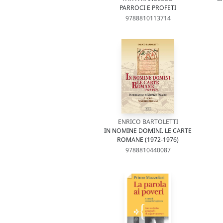
PARROCI E PROFETI
9788810113714
ENRICO BARTOLETTI
IN NOMINE DOMINI. LE CARTE
ROMANE (1972-1976)
9788810440087