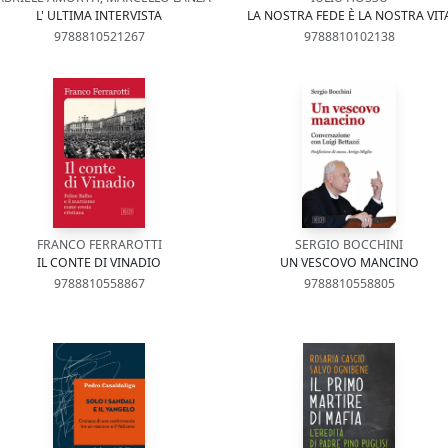
L' ULTIMA INTERVISTA
LA NOSTRA FEDE È LA NOSTRA VIT
9788810521267
9788810102138
FRANCO FERRAROTTI
SERGIO BOCCHINI
IL CONTE DI VINADIO
UN VESCOVO MANCINO
9788810558867
9788810558805