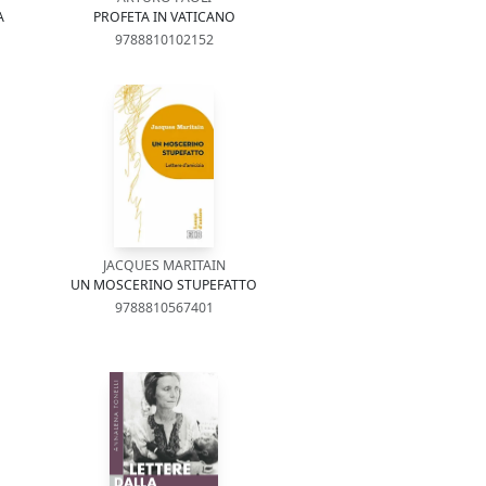
A
PROFETA IN VATICANO
9788810102152
JACQUES MARITAIN
UN MOSCERINO STUPEFATTO
9788810567401