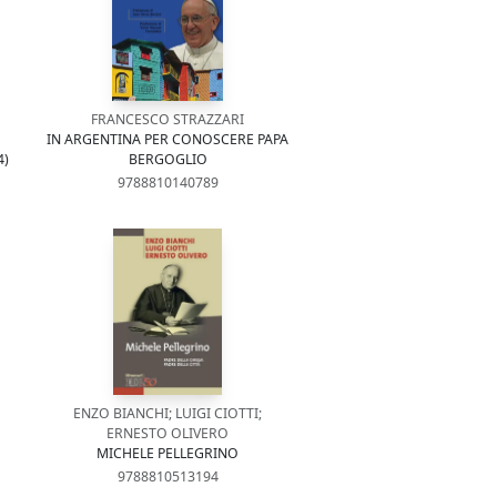
FRANCESCO STRAZZARI
IN ARGENTINA PER CONOSCERE PAPA
4)
BERGOGLIO
9788810140789
ENZO BIANCHI; LUIGI CIOTTI;
ERNESTO OLIVERO
MICHELE PELLEGRINO
9788810513194