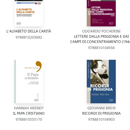
L’ ALFABETO DELLA CARITÀ
ODOARDO FOCHERINI
LETTERE DALLA PRIGIONIA E DAI
9788810203682
CAMPI DI CONCENTRAMENTO (194
9788810104934
HANNAH ARENDT
GIOVANNI BREVI
IL PAPA CRISTIANO
RICORDI DI PRIGIONIA
9788810555170
9788810104903