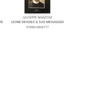
GIUSEPPE MANZONI
RE
LEONE DEHON E IL SUO MESSAGGIO
9788810806777