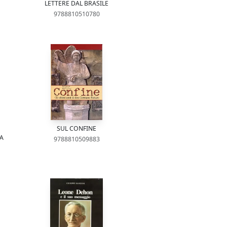
LETTERE DAL BRASILE
9788810510780
SUL CONFINE
NA
9788810509883