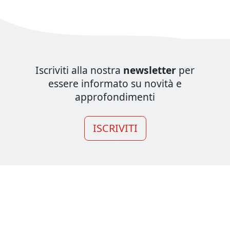
Iscriviti alla nostra
newsletter
per
essere informato su novità e
approfondimenti
ISCRIVITI