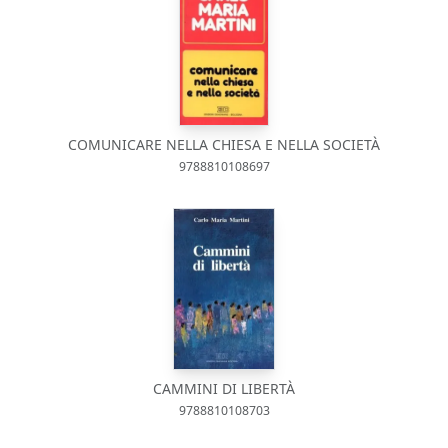
COMUNICARE NELLA CHIESA E NELLA SOCIETÀ
9788810108697
CAMMINI DI LIBERTÀ
9788810108703