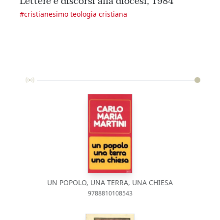
Lettere e discorsi alla diocesi, 1984
#
cristianesimo teologia cristiana
UN POPOLO, UNA TERRA, UNA CHIESA
9788810108543