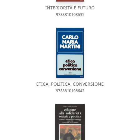
INTERIORITÀ E FUTURO
9788810108635
ETICA, POLITICA, CONVERSIONE
9788810108642