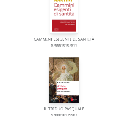
CAMMINI ESIGENTI DI SANTITÀ
9788810107911
IL TRIDUO PASQUALE
9788810135983