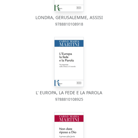
LONDRA, GERUSALEMME, ASSISI
9788810108918
L' EUROPA, LA FEDE E LA PAROLA
9788810108925