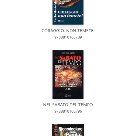
CORAGGIO, NON TEMETE!
9788810108789
NEL SABATO DEL TEMPO
9788810108796