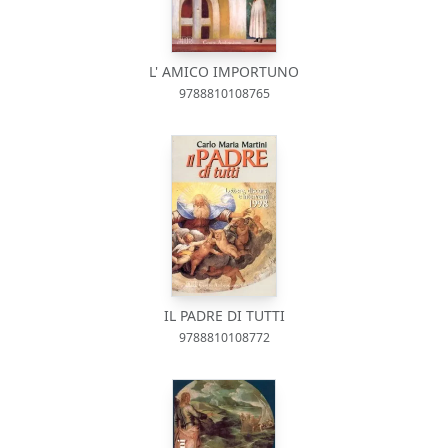
L' AMICO IMPORTUNO
9788810108765
IL PADRE DI TUTTI
9788810108772