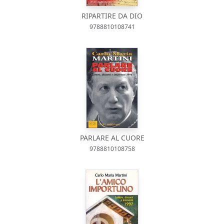
RIPARTIRE DA DIO
9788810108741
PARLARE AL CUORE
9788810108758