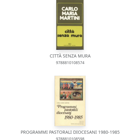
CITTÀ SENZA MURA
9788810108574
PROGRAMMI PASTORALI DIOCESANI 1980-1985
9788810108598