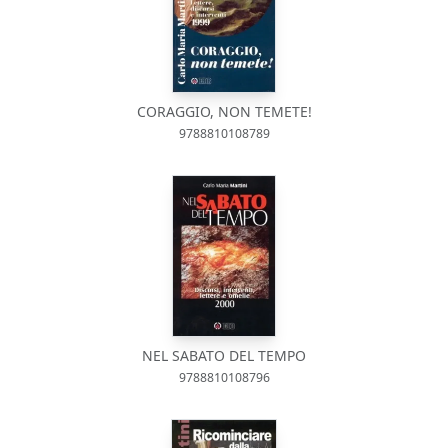
CORAGGIO, NON TEMETE!
9788810108789
NEL SABATO DEL TEMPO
9788810108796