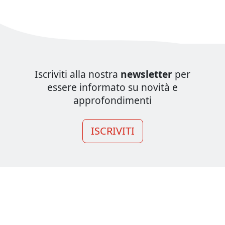
Iscriviti alla nostra
newsletter
per
essere informato su novità e
approfondimenti
ISCRIVITI