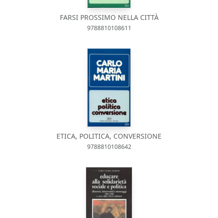
FARSI PROSSIMO NELLA CITTÀ
9788810108611
ETICA, POLITICA, CONVERSIONE
9788810108642