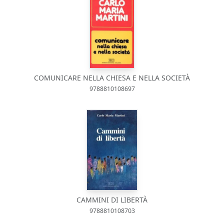
COMUNICARE NELLA CHIESA E NELLA SOCIETÀ
9788810108697
CAMMINI DI LIBERTÀ
9788810108703