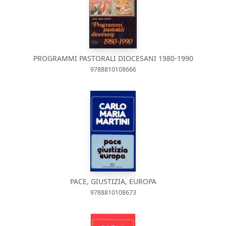
PROGRAMMI PASTORALI DIOCESANI 1980-1990
9788810108666
PACE, GIUSTIZIA, EUROPA
9788810108673