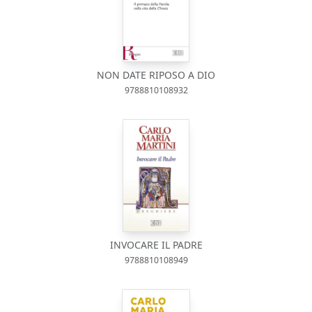
NON DATE RIPOSO A DIO
9788810108932
INVOCARE IL PADRE
9788810108949