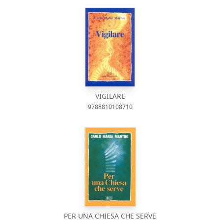
VIGILARE
9788810108710
PER UNA CHIESA CHE SERVE