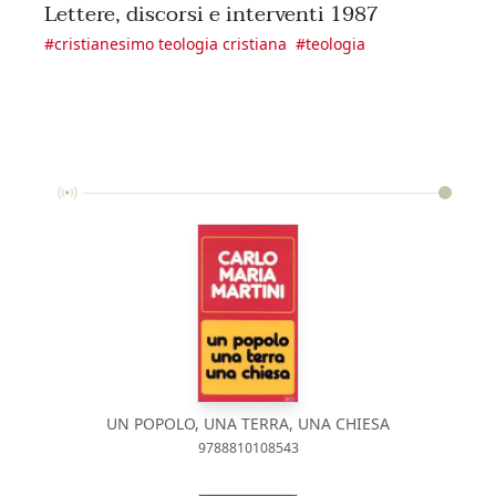
Lettere, discorsi e interventi 1987
#
cristianesimo teologia cristiana
#
teologia
UN POPOLO, UNA TERRA, UNA CHIESA
9788810108543