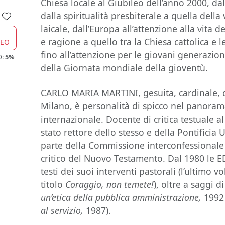
Chiesa locale al Giubileo dell’anno 2000, dall
dalla spiritualità presbiterale a quella della
laicale, dall’Europa all’attenzione alla vita d
e ragione a quello tra la Chiesa cattolica e le
CEO
fino all’attenzione per le giovani generazion
O:
5%
della Giornata mondiale della gioventù.
CARLO MARIA MARTINI, gesuita, cardinale, d
Milano, è personalità di spicco nel panorama
internazionale. Docente di critica testuale al 
stato rettore dello stesso e della Pontificia
parte della Commissione interconfessionale 
critico del Nuovo Testamento. Dal 1980 le 
testi dei suoi interventi pastorali (l’ultimo v
titolo
Coraggio, non temete!
), oltre a saggi 
un’etica della pubblica amministrazione,
1992
al servizio,
1987).