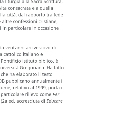
a liturgia alla Sacra Scrittura,
 vita consacrata e a quella
ella città, dal rapporto tra fede
 altre confessioni cristiane,
i in particolare in occasione
a vent’anni arcivescovo di
 cattolico italiano e
Pontificio istituto biblico, è
 Università Gregoriana. Ha fatto
che ha elaborato il testo
EDB pubblicano annualmente i
olume, relativo al 1999, porta il
di particolare rilievo come
Per
(2a ed. accresciuta di
Educare