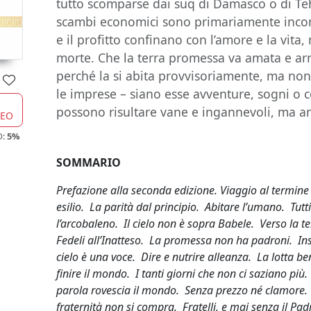
tutto scomparse dai suq di Damasco o di Teh
scambi economici sono primariamente incont
e il profitto confinano con l’amore e la vita,
morte. Che la terra promessa va amata e ar
perché la si abita provvisoriamente, ma non l
le imprese – siano esse avventure, sogni o 
possono risultare vane e ingannevoli, ma an
CEO
O:
5%
SOMMARIO
Prefazione alla seconda edizione. Viaggio al termine
esilio. La parità dal principio. Abitare l’umano. Tutti
l’arcobaleno. Il cielo non è sopra Babele. Verso la ter
Fedeli all’Inatteso. La promessa non ha padroni. Inso
cielo è una voce. Dire e nutrire alleanza. La lotta b
finire il mondo. I tanti giorni che non ci saziano più
parola rovescia il mondo. Senza prezzo né clamore. G
fraternità non si compra. Fratelli, e mai senza il Pa