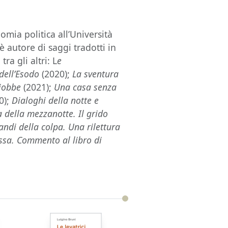
omia politica all’Università
è autore di saggi tradotti in
ra gli altri: L
e
 dell’Esodo
(2020);
La sventura
Giobbe
(2021);
Una casa senza
0);
Dialoghi della notte e
a della mezzanotte. Il grido
andi della colpa. Una rilettura
essa. Commento al libro di