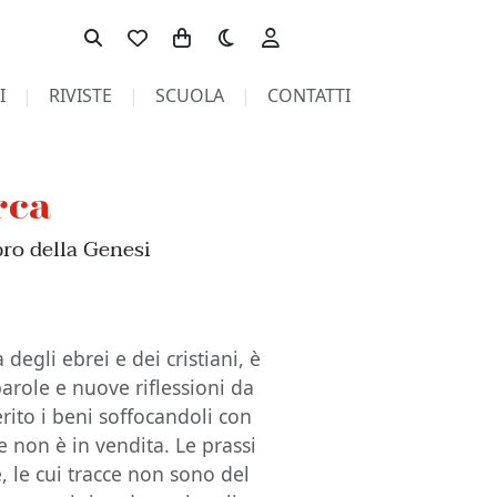
Toggle theme
I
RIVISTE
SCUOLA
CONTATTI
rca
bro della Genesi
 degli ebrei e dei cristiani, è
arole e nuove riflessioni da
rito i beni soffocandoli con
he non è in vendita. Le prassi
e, le cui tracce non sono del