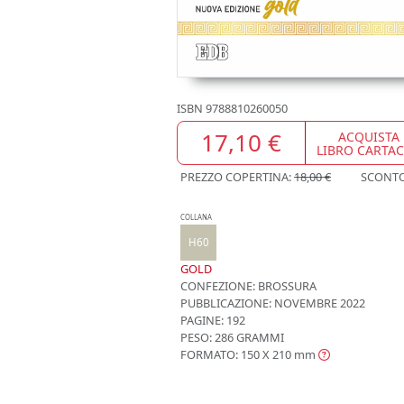
ISBN
9788810260050
17,10 €
ACQUISTA
LIBRO CARTA
PREZZO COPERTINA:
18,00 €
SCONT
COLLANA
H60
GOLD
CONFEZIONE:
BROSSURA
PUBBLICAZIONE:
NOVEMBRE 2022
PAGINE: 192
PESO: 286 GRAMMI
FORMATO: 150 X 210
mm