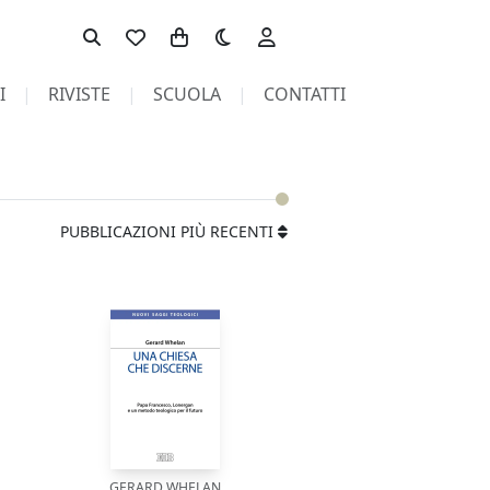
Toggle theme
I
RIVISTE
SCUOLA
CONTATTI
PUBBLICAZIONI PIÙ RECENTI
GERARD WHELAN