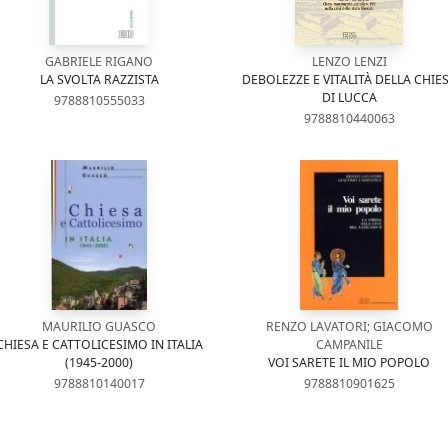
GABRIELE RIGANO
LENZO LENZI
LA SVOLTA RAZZISTA
DEBOLEZZE E VITALITÀ DELLA CHIE
DI LUCCA
9788810555033
9788810440063
MAURILIO GUASCO
RENZO LAVATORI; GIACOMO
CHIESA E CATTOLICESIMO IN ITALIA
CAMPANILE
(1945-2000)
VOI SARETE IL MIO POPOLO
9788810140017
9788810901625