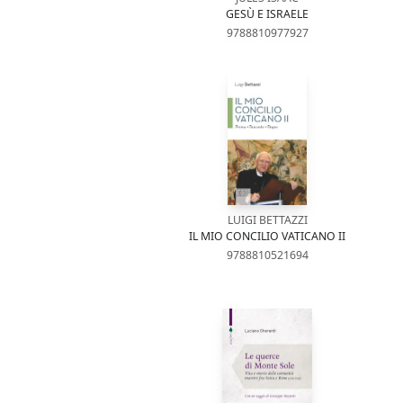
GESÙ E ISRAELE
9788810977927
LUIGI BETTAZZI
IL MIO CONCILIO VATICANO II
9788810521694