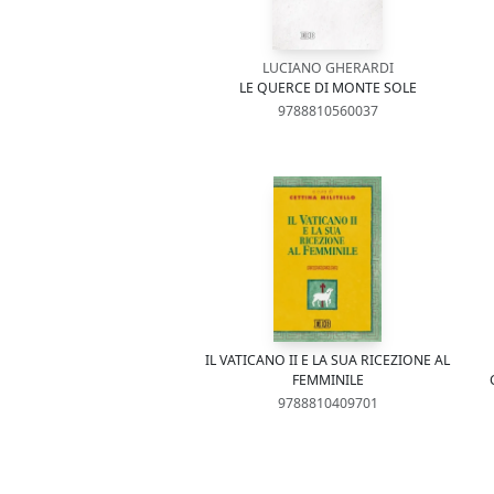
LUCIANO GHERARDI
LE QUERCE DI MONTE SOLE
9788810560037
IL VATICANO II E LA SUA RICEZIONE AL
FEMMINILE
9788810409701