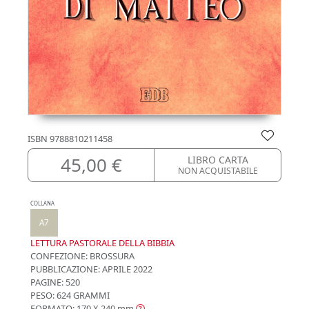
ISBN
9788810211458
45,00 €
LIBRO CARTA
NON ACQUISTABILE
COLLANA
A7
LETTURA PASTORALE DELLA BIBBIA
CONFEZIONE:
BROSSURA
PUBBLICAZIONE:
APRILE 2022
PAGINE: 520
PESO: 624 GRAMMI
FORMATO: 170 X 240
mm