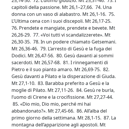
25,14-30. 72. L’ultimo giudizio. Mt 25,31-46. 73. I
capitoli della passione. Mt 26,1–27,66. 74. Una
donna con un vaso di alabastro. Mt 26,1-16. 75.
L’Ultima cena con i suoi discepoli. Mt 26,17-25.
76. Prendete e mangiate, prendete e bevete. Mt
26,26-29. 77. «Voi tutti vi scandalizzerete». Mt
26,30-35. 78. In un podere chiamato Getsemani.
Mt 26,36-46. 79. L’arresto di Gesù e la fuga dei
Dodici. Mt 26,47-56. 80. Gesù davanti ai sommi
sacerdoti. Mt 26,57-68. 81. I rinnegamenti di
Pietro e il suo pianto amaro. Mt 26,69-75. 82.
Gesù davanti a Pilato e la disperazione di Giuda.
Mt 27,1-10. 83. Barabba preferito a Gesù e la
moglie di Pilato. Mt 27,11-26. 84. Gesù re burla,
l’uomo di Cirene e la crocifissione. Mt 27,27-44.
85. «Dio mio, Dio mio, perché mi hai
abbandonato?». Mt 27,45-66. 86. All’alba del
primo giorno della settimana. Mt 28,1-15. 87. La
montagna dell’apparizione agli apostoli. Mt