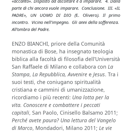
«accanto». Disposto ad ascoltare e a imparare. 4. Dalla
parte di chi ancora vuole imparare. Conclusione. III. «IL
PADRE», UN UOMO DI DIO (
E. Olivero
). Il primo
incontro. Vicino nell’impegno. Gli anni della sofferenza.
All’ombra del Padre.
ENZO BIANCHI, priore della Comunità
monastica di Bose, ha insegnato teologia
biblica alla facoltà di filosofia dell’Università
San Raffaele di Milano e collabora con
La
Stampa
,
La Repubblica,
Avvenire
e
Jesus
.
Tra i
suoi testi, che coniugano spiritualità
cristiana e cammini di umanizzazione,
ricordiamo i più recenti:
Una lotta per la
vita. Conoscere e combattere i peccati
capitali
, San Paolo, Cinisello Balsamo 2011;
Perché avete paura? Una lettura del Vangelo
di Marco
, Mondadori, Milano 2011;
Le vie