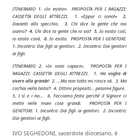
ITINERARIO 1.
«
Io esisto
!»
PROPOSTA PER I RAGAZZI:
CASSETTA DEGLI ATTREZZI. 1. «Eppur ci sono
!» 2.
Davanti allo specchio
. 3.
Chi dice la gente che noi
siamo
? 4.
Chi dice la gente che io sia
? 5.
Io esisto così,
io esisto cosà
. 6.
Io esisto
.
PROPOSTA PER I GENITORI.
1. Incontro: Dai figli ai genitori
. 2.
Incontro
:
Dai genitori
ai figli.
ITINERARIO 2.
«
Io sono capace»
.
PROPOSTA PER I
RAGAZZI: CASSETTA DEGLI ATTREZZI. 1.
Ho voglia di
vivere alla grande
! 2. ...Ma non tutto mi riesce ok. 3. Ma
cos’hai nella testa?! 4. Ottimi propositi... pessime figure.
5. I sì e i no... 6. Facciamo festa perché il Signore ci
mette nelle mani cose grandi. PROPOSTA PER I
GENITORI. 1. Incontro: Dai figli ai genitori
. 2.
Incontro
:
Dai genitori ai figli.
IVO SEGHEDONI, sacerdote diocesano, è