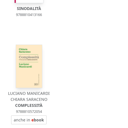
SINODALITÀ
9788810413166
LUCIANO MANICARDI
CHIARA SARACENO
COMPLESSITÀ
9788810572054
anche in
e
book