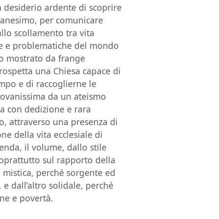
 desiderio ardente di scoprire
stianesimo, per comunicare
llo scollamento tra vita
este e problematiche del mondo
nso mostrato da frange
l prospetta una Chiesa capace di
mpo e di raccoglierne le
giovanissima da un ateismo
a con dedizione e rara
o, attraverso una presenza di
ne della vita ecclesiale di
enda, il volume, dallo stile
soprattutto sul rapporto della
o mistica, perché sorgente ed
 e dall’altro solidale, perché
ine e povertà.