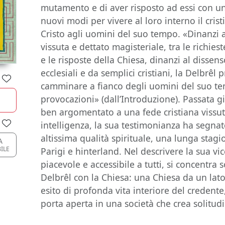
mutamento e di aver risposto ad essi con un
nuovi modi per vivere al loro interno il cri
Cristo agli uomini del suo tempo. «Dinanzi a
vissuta e dettato magisteriale, tra le richi
e le risposte della Chiesa, dinanzi al disse
ecclesiali e da semplici cristiani, la Delbrê
camminare a fianco degli uomini del suo te
provocazioni» (dall’Introduzione). Passata 
ben argomentato a una fede cristiana vissut
intelligenza, la sua testimonianza ha segnat
altissima qualità spirituale, una lunga stagio
A
ILE
Parigi e hinterland. Nel descrivere la sua vic
piacevole e accessibile a tutti, si concentra 
Delbrêl con la Chiesa: una Chiesa da un lat
esito di profonda vita interiore del credente,
porta aperta in una società che crea solitud