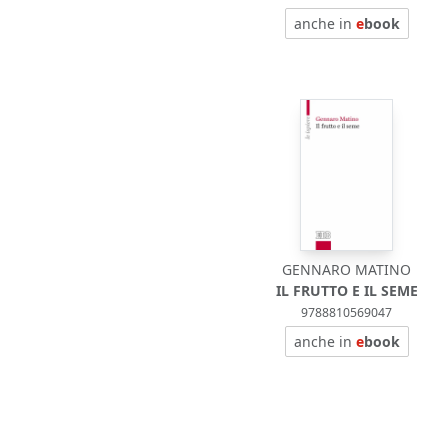
anche in
e
book
GENNARO MATINO
IL FRUTTO E IL SEME
9788810569047
anche in
e
book