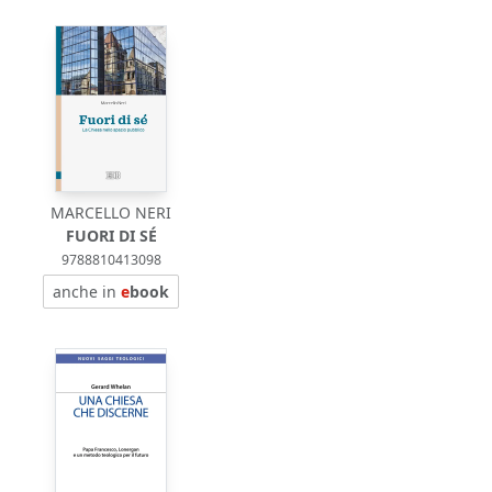
MARCELLO NERI
FUORI DI SÉ
9788810413098
anche in
e
book