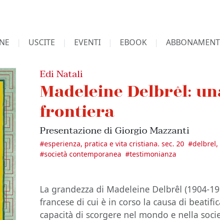
NE
USCITE
EVENTI
EBOOK
ABBONAMENT
Edi Natali
Madeleine Delbrêl: un
frontiera
Presentazione di Giorgio Mazzanti
#
esperienza, pratica e vita cristiana. sec. 20
#
delbrel
#
società contemporanea
#
testimonianza
La grandezza di Madeleine Delbrêl (1904-1964
francese di cui è in corso la causa di beatifi
capacità di scorgere nel mondo e nella socie