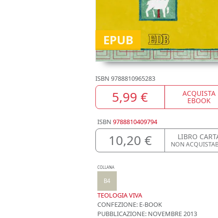
EPUB
ISBN
9788810965283
5,99 €
ACQUISTA
EBOOK
ISBN
9788810409794
10,20 €
LIBRO CART
NON ACQUISTAB
COLLANA
B4
TEOLOGIA VIVA
CONFEZIONE:
E-BOOK
PUBBLICAZIONE:
NOVEMBRE 2013