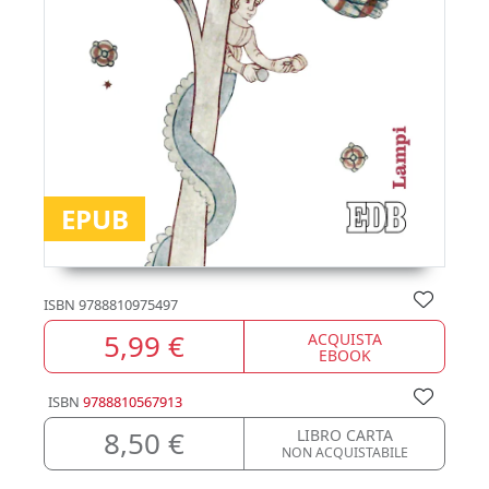
EPUB
ISBN
9788810975497
5,99 €
ACQUISTA
EBOOK
ISBN
9788810567913
8,50 €
LIBRO CARTA
NON ACQUISTABILE