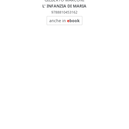
L' INFANZIA DI MARIA
9788810453162
anche in
e
book