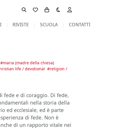
Toggle theme
I
RIVISTE
SCUOLA
CONTATTI
#
maria (madre della chiesa)
hristian life / devotional
#
religion /
i fede e di coraggio. Di fede,
ndamentali nella storia della
rio ed ecclesiale, ed è parte
’esperienza di fede. Non è
anche di un rapporto vitale nei