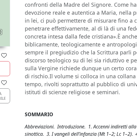
confronti della Madre del Signore. Come ha 
devozione reale e autentica a Maria, nella 
in lei, ci può permettere di misurare fino a
penetrare effettivamente, al di là di una fed
concreta intesa dalla fede cristiana».È anch
biblicamente, teologicamente e antropologi
sempre il pregiudizio che la Scrittura parli 
discorso teologico su di lei sia riduttivo e p
sulla Vergine richiede dunque un certo co
di rischio.Il volume si colloca in una collana 
tempo, rivolti soprattutto al pubblico di univ
istituti di scienze religiose e seminari.
A
ILE
SOMMARIO
Abbreviazioni. Introduzione. 1. Accenni indiretti all
sinottica. 3. I vangeli dell’infanzia (Mt 1–2; Lc 1–2)