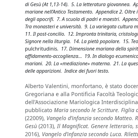
di Gesù (At 1,13-14). 5. La letteratura giovannea. Ap
mariane nell’Antico Testamento. Appendice 2. Oltre i 
degli apocrifi. 7. A scuola di padri e maestri. Appen
Tra monasteri e università. 9. La variegata cultura 
11. Il post-concilio. 12. Impronta trinitaria, cristolo
Signore nella liturgia. 14. La pietà popolare. 15. T
pulchritudinis
. 17. Dimensione mariana della spirit
affidamento-accoglienza… 19. In dialogo ecumenico
mariani. 20. La «mediazione» materna. 21. La ques
delle apparizioni. Indice dei fuori testo.
Alberto Valentini, monfortano, è stato docen
Gregoriana e alla Pontificia Facoltà Teolog
dell’Associazione Mariologica Interdisciplin
pubblicato
Maria secondo le Scritture. Figlia
(22009),
Vangelo d’infanzia secondo Matteo. Ri
Gesù
(2013),
Il Magnificat. Genere letterario, 
2016),
Vangelo d’infanzia secondo Luca. Rilettu