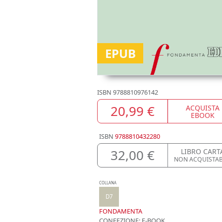
EPUB
ISBN
9788810976142
20,99 €
ACQUISTA
EBOOK
ISBN
9788810432280
32,00 €
LIBRO CART
NON ACQUISTAB
COLLANA
D7
FONDAMENTA
CONFEZIONE:
E-BOOK