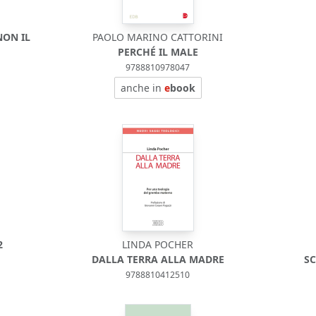
NON IL
PAOLO MARINO CATTORINI
PERCHÉ IL MALE
9788810978047
anche in
e
book
2
LINDA POCHER
DALLA TERRA ALLA MADRE
S
9788810412510