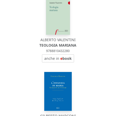
ALBERTO VALENTINI
TEOLOGIA MARIANA
9788810432280
anche in
e
book
GILBERTO MARCONI