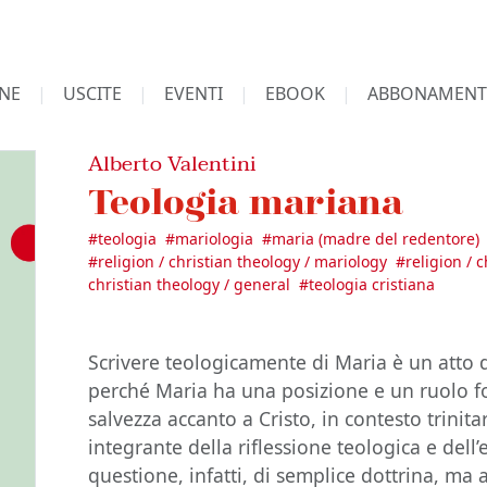
NE
USCITE
EVENTI
EBOOK
ABBONAMENT
Alberto Valentini
Teologia mariana
#
teologia
#
mariologia
#
maria (madre del redentore)
#
religion / christian theology / mariology
#
religion / c
christian theology / general
#
teologia cristiana
Scrivere teologicamente di Maria è un atto d
perché Maria ha una posizione e un ruolo fo
salvezza accanto a Cristo, in contesto trinita
integrante della riflessione teologica e dell
questione, infatti, di semplice dottrina, ma 