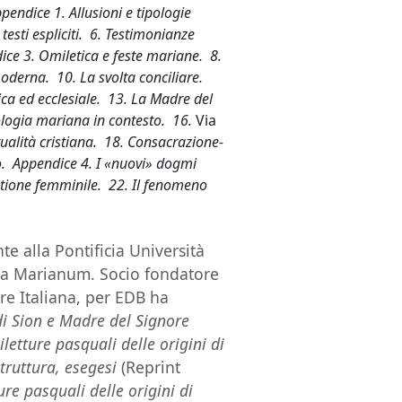
pendice 1. Allusioni e tipologie
testi espliciti. 6. Testimonianze
dice 3. Omiletica e feste mariane. 8.
moderna. 10. La svolta conciliare.
gica ed ecclesiale. 13. La Madre del
eologia mariana in contesto. 16.
Via
ualità cristiana. 18. Consacrazione-
. Appendice 4. I «nuovi» dogmi
tione femminile. 22. Il fenomeno
te alla Pontificia Università
ica Marianum. Socio fondatore
are Italiana, per EDB ha
 di Sion e Madre del Signore
letture pasquali delle origini di
struttura, esegesi
(Reprint
re pasquali delle origini di