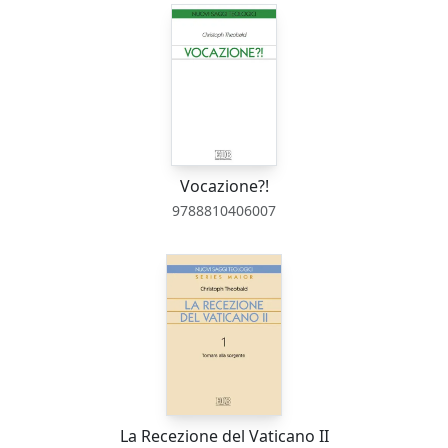
Vocazione?!
9788810406007
La Recezione del Vaticano II