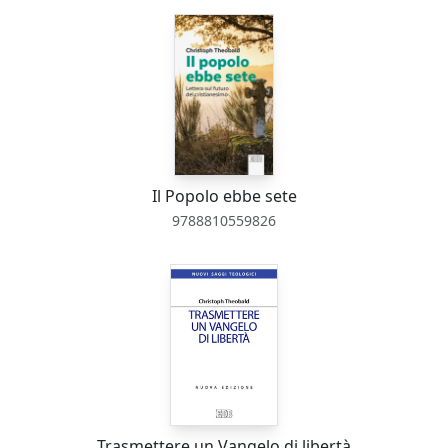
Il Popolo ebbe sete
9788810559826
Trasmettere un Vangelo di libertà