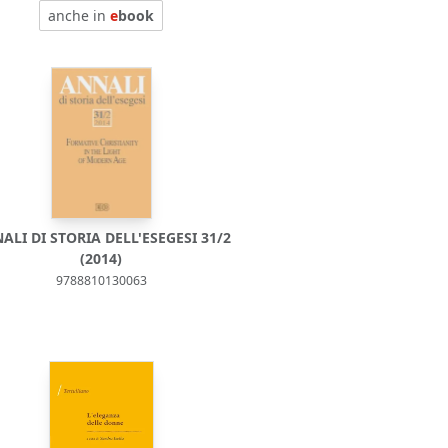
anche in
e
book
ALI DI STORIA DELL'ESEGESI 31/2
(2014)
9788810130063