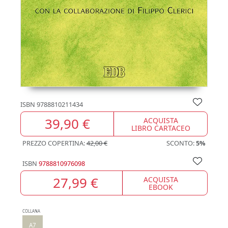
ISBN
9788810211434
39,90 €
ACQUISTA
LIBRO CARTACEO
PREZZO COPERTINA:
42,00 €
SCONTO:
5%
ISBN
9788810976098
27,99 €
ACQUISTA
EBOOK
COLLANA
A7