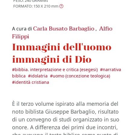
PESO: 240 GRAMMI
FORMATO: 150 X 210
mm
Carla Busato Barbaglio
Alfio
A cura di
,
Filippi
Immagini dell'uomo
immagini di Dio
#
bibbia. interpretazione e critica (esegesi)
#
narrativa
biblica
#
idolatria
#
uomo (concezione teologica)
#
identità cristiana
È il terzo volume ispirato alla memoria del
noto biblista Giuseppe Barbaglio, risultato
di un convegno di studi organizzato in suo
onore. A differenza dei primi due incontri,