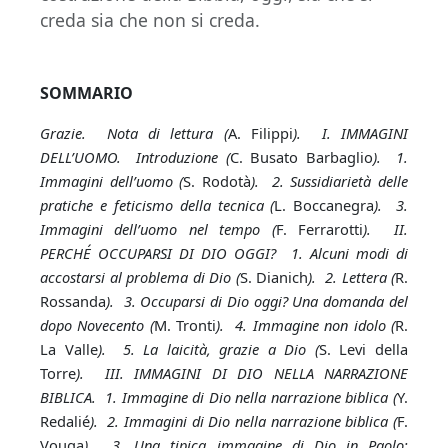
creda sia che non si creda.
SOMMARIO
Grazie
.
Nota di lettura (
A. Filippi
). I. IMMAGINI
DELL’UOMO. Introduzione (
C. Busato Barbaglio
). 1.
Immagini dell’uomo (
S. Rodotà
). 2. Sussidiarietà delle
pratiche e feticismo della tecnica (
L. Boccanegra
). 3.
Immagini dell’uomo nel tempo (
F. Ferrarotti
). II.
PERCHÉ OCCUPARSI DI DIO OGGI? 1. Alcuni modi di
accostarsi al problema di Dio (
S. Dianich
). 2. Lettera (
R.
Rossanda
). 3. Occuparsi di Dio oggi? Una domanda del
dopo Novecento (
M. Tronti
). 4. Immagine non idolo (
R.
La Valle
). 5. La laicità, grazie a Dio (
S. Levi della
Torre
). III. IMMAGINI DI DIO NELLA NARRAZIONE
BIBLICA. 1. Immagine di Dio nella narrazione biblica (
Y.
Redalié
). 2. Immagini di Dio nella narrazione biblica (
F.
Vouga
). 3. Una tipica immagine di Dio in Paolo: