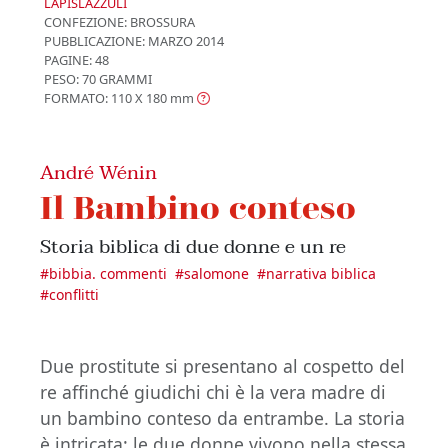
LAPISLAZZULI
CONFEZIONE:
BROSSURA
PUBBLICAZIONE:
MARZO 2014
PAGINE: 48
PESO: 70 GRAMMI
FORMATO: 110 X 180
mm
André Wénin
Il Bambino conteso
Storia biblica di due donne e un re
#
bibbia. commenti
#
salomone
#
narrativa biblica
#
conflitti
Due prostitute si presentano al cospetto del
re affinché giudichi chi è la vera madre di
un bambino conteso da entrambe. La storia
è intricata: le due donne vivono nella stessa