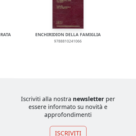
CRATA
ENCHIRIDION DELLA FAMIGLIA
9788810241066
Iscriviti alla nostra
newsletter
per
essere informato su novità e
approfondimenti
ISCRIVITI