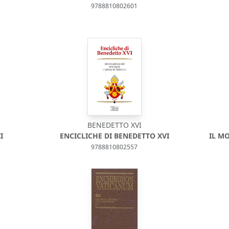
9788810802601
BENEDETTO XVI
I
ENCICLICHE DI BENEDETTO XVI
IL MO
9788810802557