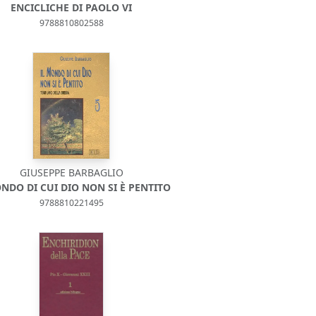
ENCICLICHE DI PAOLO VI
9788810802588
GIUSEPPE BARBAGLIO
NDO DI CUI DIO NON SI È PENTITO
9788810221495