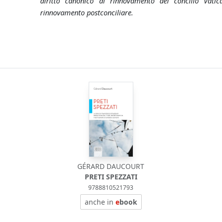
diritto canonico al rinnovamento del concilio Vati
rinnovamento postconciliare.
GÉRARD DAUCOURT
PRETI SPEZZATI
9788810521793
anche in
e
book