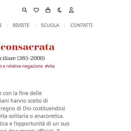
Toggle theme
I
RIVISTE
SCUOLA
CONTATTI
a consacrata
ciliare (385-2000)
ro e relativa negazione
#
vita
e con la fine delle
iani hanno scelto di
 regno di Dio costituendosi
vita solitaria o anacoretica.
tica e l’opportunità di un suo