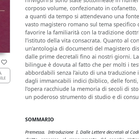
rinvigorirsi sono state sottolineate in numero
corposo volume, confezionato in cofanetto, 
a quanti da tempo si attendevano una fonte 
vasto magistero romano sul tema specifico de
favorire la familiarità con la tradizione dott
l’istituto della vita consacrata. Quanto al c
un’antologia di documenti del magistero dis
dalle prime decretali fino ai nostri giorni. 
bilingue è dovuta al fatto che per molti i tes
abbordabili senza l’aiuto di una traduzione i
A
BILE
dagli immancabili indici (biblico, delle fonti
l’opera racchiude la memoria di secoli di sto
un poderoso strumento di studio e di consu
SOMMARIO
Premessa. Introduzione I. Dalle Lettere decretali al Codic