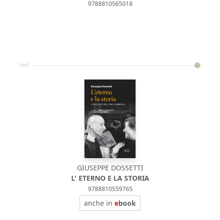
9788810565018
GIUSEPPE DOSSETTI
L' ETERNO E LA STORIA
V
9788810559765
anche in
e
book