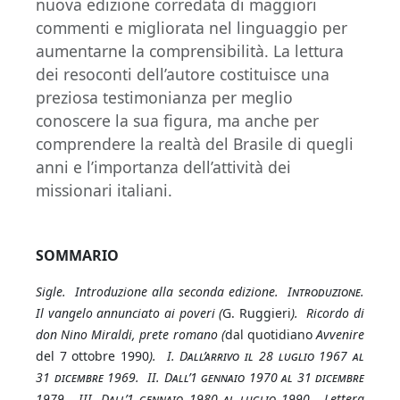
nuova edizione corredata di maggiori
commenti e migliorata nel linguaggio per
aumentarne la comprensibilità. La lettura
dei resoconti dell’autore costituisce una
preziosa testimonianza per meglio
conoscere la sua figura, ma anche per
comprendere la realtà del Brasile di quegli
anni e l’importanza dell’attività dei
missionari italiani.
SOMMARIO
Sigle. Introduzione alla seconda edizione
. Introduzione
.
Il vangelo annunciato ai poveri (
G. Ruggieri
). Ricordo di
don Nino Miraldi, prete romano (
dal quotidiano
Avvenire
del 7 ottobre 1990
). I.
Dall’arrivo il 28 luglio 1967 al
31 dicembre 1969
.
II. Dall’1 gennaio 1970 al 31 dicembre
1979. III. Dall’1 gennaio 1980 al luglio 1990.
Lettera