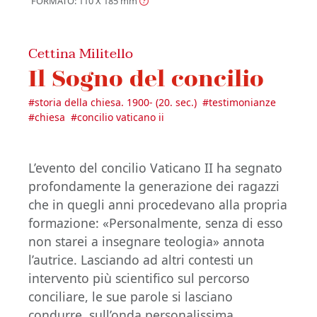
FORMATO: 110 X 185
mm
Cettina Militello
Il Sogno del concilio
#
storia della chiesa. 1900- (20. sec.)
#
testimonianze
#
chiesa
#
concilio vaticano ii
L’evento del concilio Vaticano II ha segnato
profondamente la generazione dei ragazzi
che in quegli anni procedevano alla propria
formazione: «Personalmente, senza di esso
non starei a insegnare teologia» annota
l’autrice. Lasciando ad altri contesti un
intervento più scientifico sul percorso
conciliare, le sue parole si lasciano
condurre, sull’onda personalissima