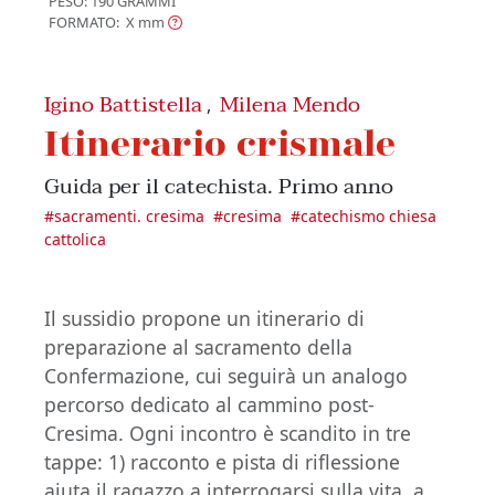
PESO: 190 GRAMMI
FORMATO: X
mm
Igino Battistella
Milena Mendo
,
Itinerario crismale
Guida per il catechista. Primo anno
#
sacramenti. cresima
#
cresima
#
catechismo chiesa
cattolica
Il sussidio propone un itinerario di
preparazione al sacramento della
Confermazione, cui seguirà un analogo
percorso dedicato al cammino post-
Cresima. Ogni incontro è scandito in tre
tappe: 1) racconto e pista di riflessione
aiuta il ragazzo a interrogarsi sulla vita, a