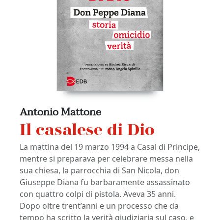
Antonio Mattone
O
s
Il casalese di Dio
La mattina del 19 marzo 1994 a Casal di Principe,
Da
m,
mentre si preparava per celebrare messa nella
in
sua chiesa, la parrocchia di San Nicola, don
de
Giuseppe Diana fu barbaramente assassinato
at
con quattro colpi di pistola. Aveva 35 anni.
to
Dopo oltre trent’anni e un processo che da
be
tempo ha scritto la verità giudiziaria sul caso, e
ma