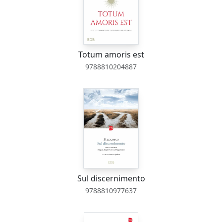
Totum amoris est
9788810204887
Sul discernimento
9788810977637