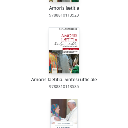
Amoris lætitia
9788810113523
Amoris laetitia. Sintesi ufficiale
9788810113585