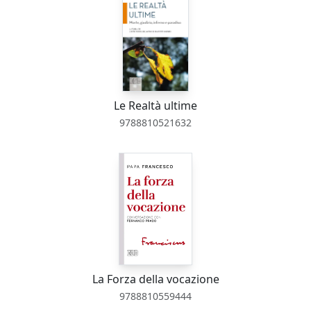
Le Realtà ultime
9788810521632
La Forza della vocazione
9788810559444