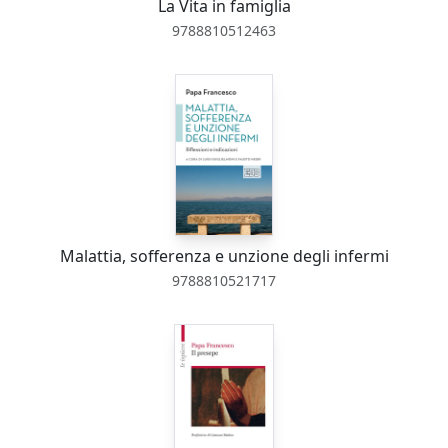
La Vita in famiglia
9788810512463
Malattia, sofferenza e unzione degli infermi
9788810521717