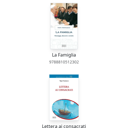
La Famiglia
9788810512302
Lettera ai consacrati