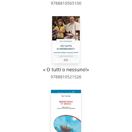
9788810565100
« O tutti o nessuno!»
9788810521526