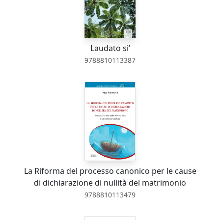
Laudato si’
9788810113387
La Riforma del processo canonico per le cause
di dichiarazione di nullità del matrimonio
9788810113479