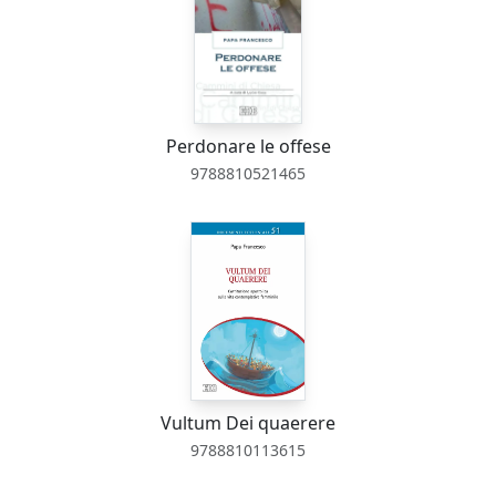
Perdonare le offese
9788810521465
Vultum Dei quaerere
9788810113615