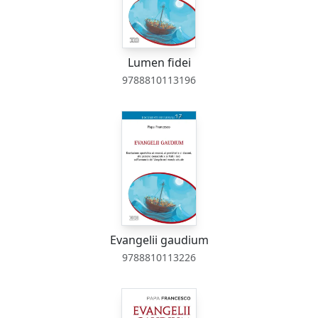
Lumen fidei
9788810113196
Evangelii gaudium
9788810113226