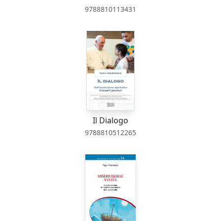
9788810113431
Il Dialogo
9788810512265