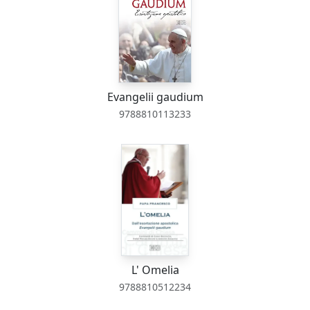
Evangelii gaudium
9788810113233
L' Omelia
9788810512234