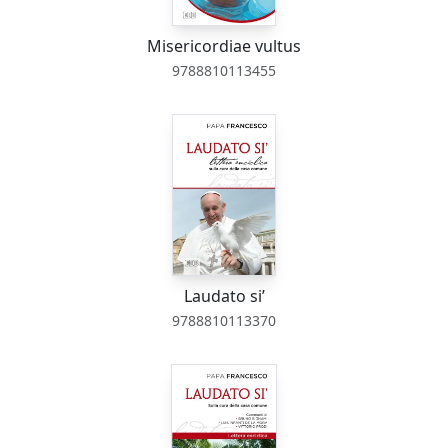
Misericordiae vultus
9788810113455
Laudato si’
9788810113370