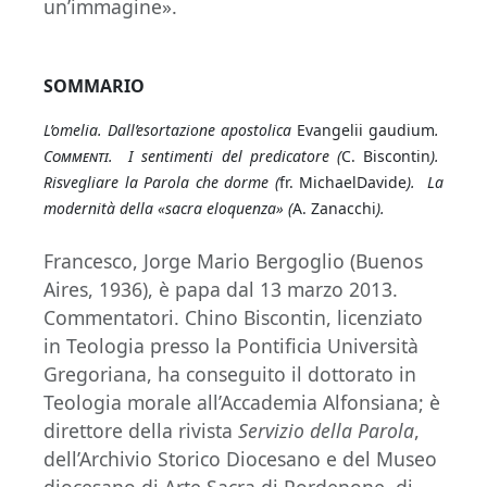
un’immagine».
SOMMARIO
L’omelia. Dall’esortazione apostolica
Evangelii gaudium
.
Commenti
. I sentimenti del predicatore (
C. Biscontin
).
Risvegliare la Parola che dorme (
fr. MichaelDavide
). La
modernità della «sacra eloquenza» (
A. Zanacchi
).
Francesco, Jorge Mario Bergoglio (Buenos
Aires, 1936), è papa dal 13 marzo 2013.
Commentatori. Chino Biscontin, licenziato
in Teologia presso la Pontificia Università
Gregoriana, ha conseguito il dottorato in
Teologia morale all’Accademia Alfonsiana; è
direttore della rivista
Servizio della Parola
,
dell’Archivio Storico Diocesano e del Museo