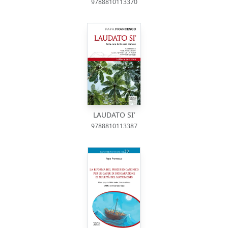
9788810113370
LAUDATO SI’
9788810113387