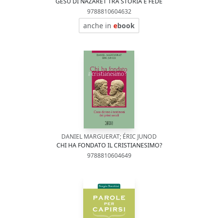
GESÙ DI NAZARET TRA STORIA E FEDE
9788810604632
anche in
e
book
DANIEL MARGUERAT; ÉRIC JUNOD
CHI HA FONDATO IL CRISTIANESIMO?
9788810604649