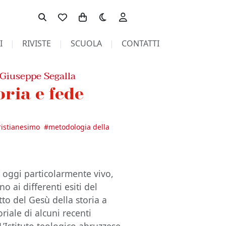
Toggle theme
I
RIVISTE
SCUOLA
CONTATTI
Giuseppe Segalla
oria e fede
cristianesimo
#
metodologia della
è oggi particolarmente vivo,
o ai differenti esiti del
tto del Gesù della storia a
oriale di alcuni recenti