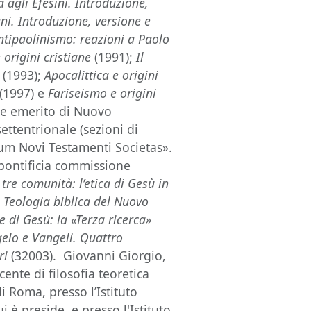
a agli Efesini. Introduzione,
ni. Introduzione, versione e
ntipaolinismo: reazioni a Paolo
 origini cristiane
(1991);
Il
(1993);
Apocalittica e origini
(1997) e
Fariseismo e origini
re emerito di Nuovo
settentrionale (sezioni di
um Novi Testamenti Societas».
a pontificia commissione
 tre comunità: l’etica di Gesù in
;
Teologia biblica del Nuovo
ce di Gesù: la «Terza ricerca»
elo e Vangeli. Quattro
ri
(32003). Giovanni Giorgio,
cente di filosofia teoretica
i Roma, presso l’Istituto
 è preside, e presso l'Istituto