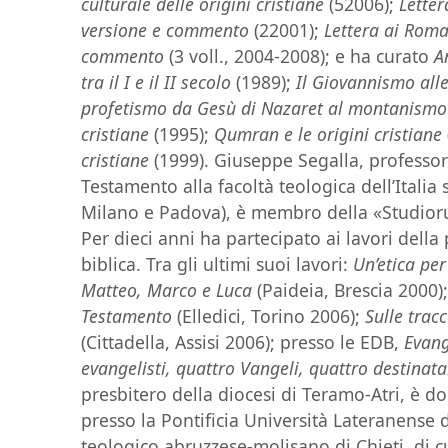
culturale delle origini cristiane
(52006);
Letter
versione e commento
(22001);
Lettera ai Roma
commento
(3 voll., 2004-2008); e ha curato
A
tra il I e il II secolo
(1989);
Il Giovannismo alle
profetismo da Gesù di Nazaret al montanismo
cristiane
(1995);
Qumran e le origini cristiane
cristiane
(1999). Giuseppe Segalla, professo
Testamento alla facoltà teologica dell’Italia 
Milano e Padova), è membro della «Studior
Per dieci anni ha partecipato ai lavori dell
biblica. Tra gli ultimi suoi lavori:
Un’etica per
Matteo, Marco e Luca
(Paideia, Brescia 2000)
Testamento
(Elledici, Torino 2006);
Sulle trac
(Cittadella, Assisi 2006); presso le EDB,
Evang
evangelisti, quattro Vangeli, quattro destinata
presbitero della diocesi di Teramo-Atri, è do
presso la Pontificia Università Lateranense d
teologico abruzzese-molisano di Chieti, di cui