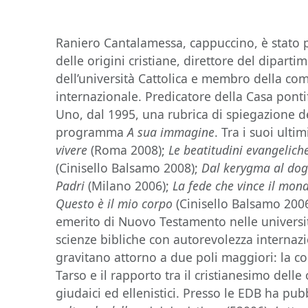
Raniero Cantalamessa, cappuccino, è stato p
delle origini cristiane, direttore del diparti
dell’università Cattolica e membro della co
internazionale. Predicatore della Casa pontif
Uno, dal 1995, una rubrica di spiegazione 
programma
A sua immagine
. Tra i suoi ultim
vivere
(Roma 2008);
Le beatitudini evangeliche
(Cinisello Balsamo 2008);
Dal kerygma al dogm
Padri
(Milano 2006);
La fede che vince il mon
Questo è il mio corpo
(Cinisello Balsamo 200
emerito di Nuovo Testamento nelle università
scienze bibliche con autorevolezza internaz
gravitano attorno a due poli maggiori: la c
Tarso e il rapporto tra il cristianesimo delle 
giudaici ed ellenistici. Presso le EDB ha pu