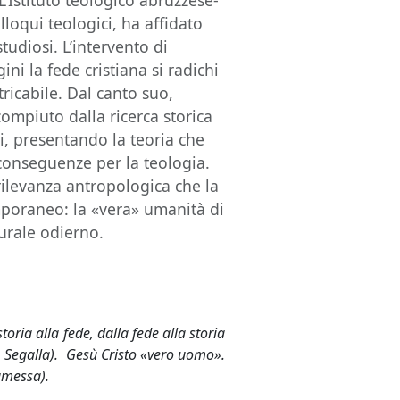
L’Istituto teologico abruzzese-
lloqui teologici, ha affidato
udiosi. L’intervento di
i la fede cristiana si radichi
tricabile. Dal canto suo,
compiuto dalla ricerca storica
, presentando la teoria che
 conseguenze per la teologia.
rilevanza antropologica che la
poraneo: la «vera» umanità di
turale odierno.
oria alla fede, dalla fede alla storia
. Segalla). Gesù Cristo «vero uomo».
lamessa).