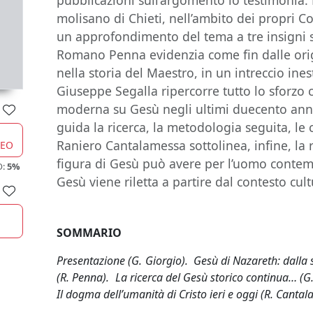
pubblicazioni sull’argomento lo testimonia. 
molisano di Chieti, nell’ambito dei propri Co
un approfondimento del tema a tre insigni st
Romano Penna evidenzia come fin dalle origin
nella storia del Maestro, in un intreccio ines
Giuseppe Segalla ripercorre tutto lo sforzo 
moderna su Gesù negli ultimi duecento anni
guida la ricerca, la metodologia seguita, le
Raniero Cantalamessa sottolinea, infine, la 
CEO
figura di Gesù può avere per l’uomo contem
O:
5%
Gesù viene riletta a partire dal contesto cul
SOMMARIO
Presentazione (G. Giorgio). Gesù di Nazareth: dalla st
(R. Penna). La ricerca del Gesù storico continua… (G
Il dogma dell’umanità di Cristo ieri e oggi (R. Canta