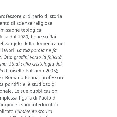
rofessore ordinario di storia
mento di scienze religiose
mmissione teologica
icia dal 1980, tiene su Rai
del vangelo della domenica nel
i lavori:
La tua parola mi fa
. Otto gradini verso la felicità
a. Studi sulla cristologia dei
do
(Cinisello Balsamo 2006);
6). Romano Penna, professore
 pontificie, è studioso di
ionale. Le sue pubblicazioni
omplessa figura di Paolo di
origini e i suoi interlocutori
bblicato
L'ambiente storico-