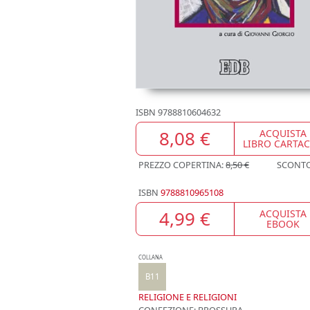
ISBN
9788810604632
8,08 €
ACQUISTA
LIBRO CARTA
PREZZO COPERTINA:
8,50 €
SCONT
ISBN
9788810965108
4,99 €
ACQUISTA
EBOOK
COLLANA
B11
RELIGIONE E RELIGIONI
CONFEZIONE:
BROSSURA