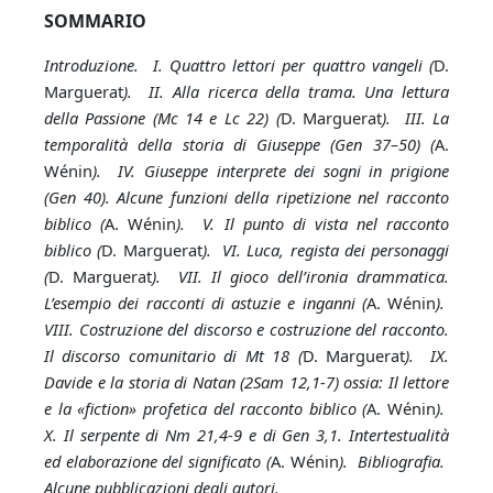
SOMMARIO
Introduzione. I. Quattro lettori per quattro vangeli (
D.
Marguerat
). II. Alla ricerca della trama. Una lettura
della Passione (Mc 14 e Lc 22) (
D. Marguerat
). III. La
temporalità della storia di Giuseppe (Gen 37–50) (
A.
Wénin
). IV. Giuseppe interprete dei sogni in prigione
(Gen 40). Alcune funzioni della ripetizione nel racconto
biblico (
A. Wénin
). V. Il punto di vista nel racconto
biblico (
D. Marguerat
). VI. Luca, regista dei personaggi
(
D. Marguerat
). VII. Il gioco dell’ironia drammatica.
L’esempio dei racconti di astuzie e inganni (
A. Wénin
).
VIII. Costruzione del discorso e costruzione del racconto.
Il discorso comunitario di Mt 18 (
D. Marguerat
). IX.
Davide e la storia di Natan (2Sam 12,1-7) ossia: Il lettore
e la «fiction» profetica del racconto biblico (
A. Wénin
).
X. Il serpente di Nm 21,4-9 e di Gen 3,1. Intertestualità
ed elaborazione del significato (
A. Wénin
). Bibliografia.
Alcune pubblicazioni degli autori.