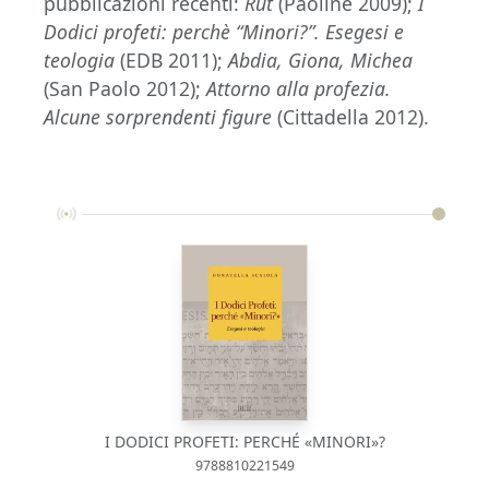
pubblicazioni recenti:
Rut
(Paoline 2009);
I
Dodici profeti: perchè “Minori?”. Esegesi e
teologia
(EDB 2011);
Abdia, Giona, Michea
(San Paolo 2012);
Attorno alla profezia.
Alcune sorprendenti figure
(Cittadella 2012).
I DODICI PROFETI: PERCHÉ «MINORI»?
9788810221549