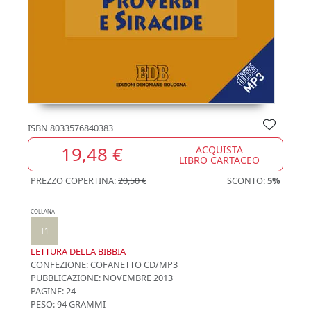
ISBN
8033576840383
19,48 €
ACQUISTA
LIBRO CARTACEO
PREZZO COPERTINA:
20,50 €
SCONTO:
5%
COLLANA
T1
LETTURA DELLA BIBBIA
CONFEZIONE:
COFANETTO CD/MP3
PUBBLICAZIONE:
NOVEMBRE 2013
PAGINE: 24
PESO: 94 GRAMMI