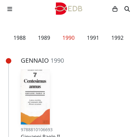
7
1988
1989
1990
1991
1992
GENNAIO
1990
9788810106693
Giovanni Paolo II