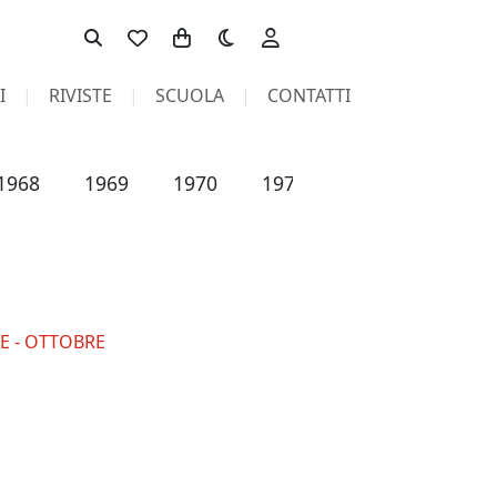
Toggle theme
I
RIVISTE
SCUOLA
CONTATTI
1968
1969
1970
1971
1972
1973
E - OTTOBRE