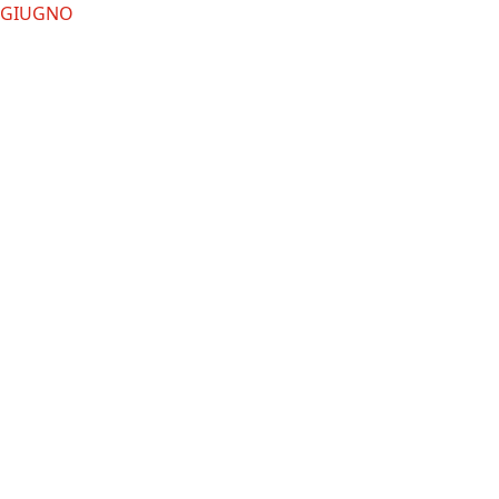
- GIUGNO