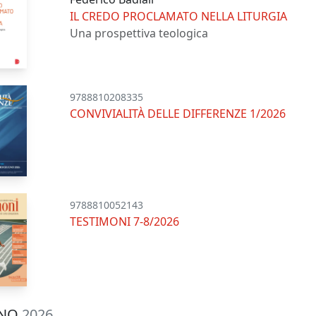
IL CREDO PROCLAMATO NELLA LITURGIA
Una prospettiva teologica
9788810208335
CONVIVIALITÀ DELLE DIFFERENZE 1/2026
9788810052143
TESTIMONI 7-8/2026
GNO
2026