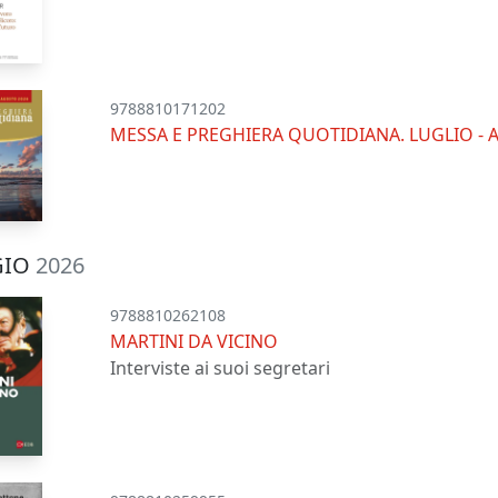
9788810171202
MESSA E PREGHIERA QUOTIDIANA. LUGLIO - 
GIO
2026
9788810262108
MARTINI DA VICINO
Interviste ai suoi segretari