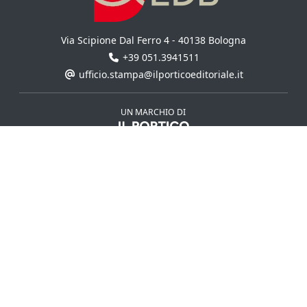
Via Scipione Dal Ferro 4 - 40138 Bologna
+39 051.3941511
ufficio.stampa@ilporticoeditoriale.it
UN MARCHIO DI
Il Portico S.p.a.
CASA EDITRICE
AUTORI
COLLANE
USCITE
EVENTI