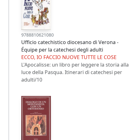
9788810621080
Ufficio catechistico diocesano di Verona -
Équipe per la catechesi degli adulti
ECCO, IO FACCIO NUOVE TUTTE LE COSE
L'Apocalisse: un libro per leggere la storia alla
luce della Pasqua. Itinerari di catechesi per
adulti/10