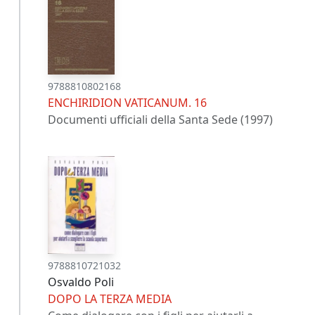
9788810802168
ENCHIRIDION VATICANUM. 16
Documenti ufficiali della Santa Sede (1997)
9788810721032
Osvaldo Poli
DOPO LA TERZA MEDIA