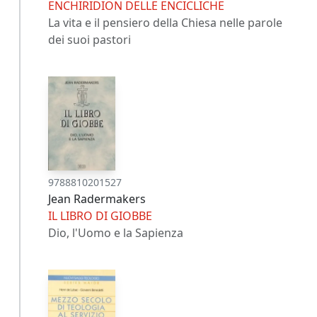
ENCHIRIDION DELLE ENCICLICHE
La vita e il pensiero della Chiesa nelle parole
dei suoi pastori
9788810201527
Jean Radermakers
IL LIBRO DI GIOBBE
Dio, l'Uomo e la Sapienza