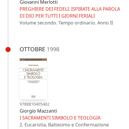
Giovanni Merlotti
PREGHIERE DEI FEDELI. ISPIRATE ALLA PAROLA
DI DIO PER TUTTI I GIORNI FERIALI
Volume secondo. Tempo ordinario. Anno II
OTTOBRE
1998
9788810405482
Giorgio Mazzanti
I SACRAMENTI SIMBOLO E TEOLOGIA
2. Eucaristia, Battesimo e Confermazione