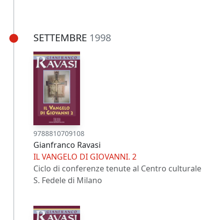
SETTEMBRE
1998
9788810709108
Gianfranco Ravasi
IL VANGELO DI GIOVANNI. 2
Ciclo di conferenze tenute al Centro culturale
S. Fedele di Milano