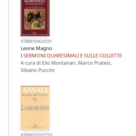
9788810420331
Leone Magno
I SERMONI QUARESIMALI E SULLE COLLETTE
A cura di Elio Montanari, Marco Pratesi,
Silvano Puccini
9788810202753