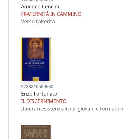
Amedeo Cencini
FRATERNITÀ IN CAMMINO
Verso l'alterità
9788810509630
Enzo Fortunato
IL DISCERNIMENTO
Itinerari esistenziali per giovani e formatori