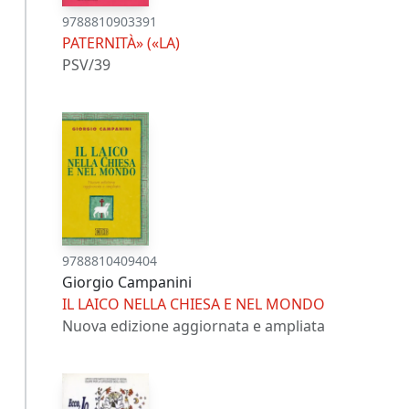
9788810903391
PATERNITÀ» («LA)
PSV/39
9788810409404
Giorgio Campanini
IL LAICO NELLA CHIESA E NEL MONDO
Nuova edizione aggiornata e ampliata