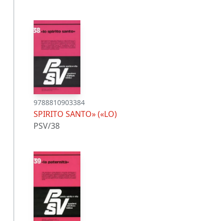
9788810903384
SPIRITO SANTO» («LO)
PSV/38