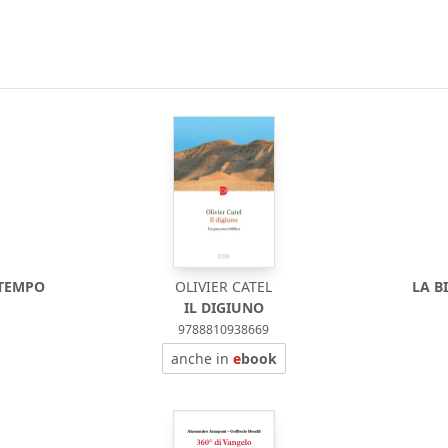
 TEMPO
OLIVIER CATEL
LA B
IL DIGIUNO
9788810938669
anche in
e
book