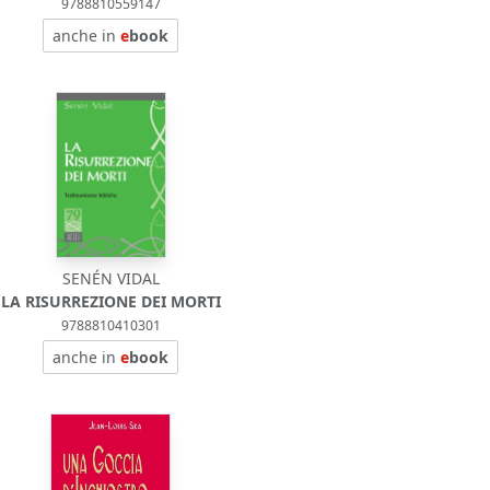
9788810559147
anche in
e
book
SENÉN VIDAL
LA RISURREZIONE DEI MORTI
9788810410301
anche in
e
book