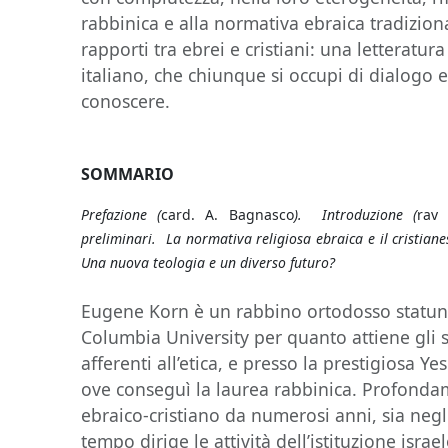
rabbinica e alla normativa ebraica tradizion
rapporti tra ebrei e cristiani: una letteratur
italiano, che chiunque si occupi di dialogo 
conoscere.
SOMMARIO
Prefazione (
card. A. Bagnasco
). Introduzione (
rav 
preliminari. La normativa religiosa ebraica e il cristia
Una nuova teologia e un diverso futuro?
Eugene Korn è un rabbino ortodosso statuni
Columbia University per quanto attiene gli stu
afferenti all’etica, e presso la prestigiosa Y
ove conseguì la laurea rabbinica. Profonda
ebraico-cristiano da numerosi anni, sia negli 
tempo dirige le attività dell’istituzione isr