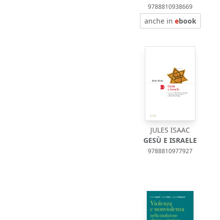
9788810938669
anche in
e
book
JULES ISAAC
GESÙ E ISRAELE
9788810977927