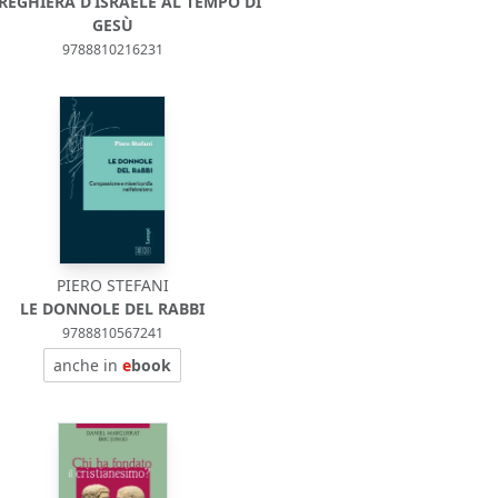
REGHIERA D’ISRAELE AL TEMPO DI
GESÙ
9788810216231
PIERO STEFANI
LE DONNOLE DEL RABBI
9788810567241
anche in
e
book