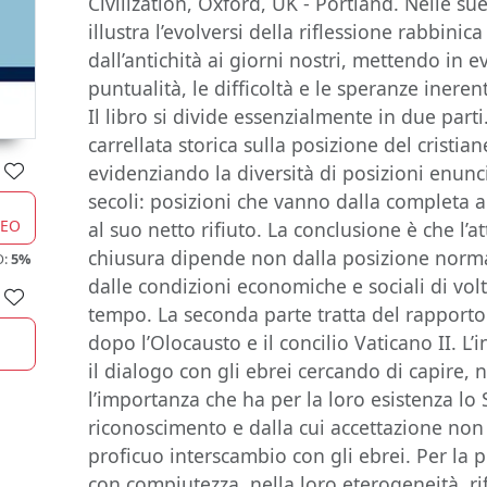
Civilization, Oxford, UK - Portland. Nelle su
illustra l’evolversi della riflessione rabbinic
dall’antichità ai giorni nostri, mettendo in 
puntualità, le difficoltà e le speranze ineren
Il libro si divide essenzialmente in due parti
carrellata storica sulla posizione del cristi
evidenziando la diversità di posizioni enunc
secoli: posizioni che vanno dalla completa a
CEO
al suo netto rifiuto. La conclusione è che l’
chiusura dipende non dalla posizione norma
O:
5%
dalle condizioni economiche e sociali di volt
tempo. La seconda parte tratta del rapporto t
dopo l’Olocausto e il concilio Vaticano II. L’in
il dialogo con gli ebrei cercando di capire, 
l’importanza che ha per la loro esistenza lo S
riconoscimento e dalla cui accettazione non
proficuo interscambio con gli ebrei. Per la 
con compiutezza, nella loro eterogeneità, rif