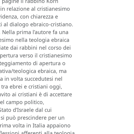
e pagine il rabbino Korn
a in relazione al cristianesimo
evidenza, con chiarezza e
ti al dialogo ebraico-cristiano.
. Nella prima l’autore fa una
anesimo nella teologia ebraica
iate dai rabbini nel corso dei
pertura verso il cristianesimo
atteggiamento di apertura o
tiva/teologica ebraica, ma
a in volta succedutesi nel
ra ebrei e cristiani oggi,
vito ai cristiani è di accettare
nel campo politico,
tato d’Israele dal cui
 si può prescindere per un
prima volta in Italia appaiono
lessioni afferenti alla teologia