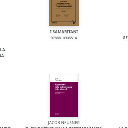
I SAMARITANI
GE
9788810906514
LLA
NA
JACOB NEUSNER