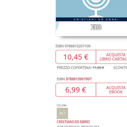
ISBN
9788810207109
10,45 €
ACQUISTA
LIBRO CARTA
PREZZO COPERTINA:
11,00 €
SCONT
ISBN
9788810967997
6,99 €
ACQUISTA
EBOOK
COLLANA
B17
CRISTIANI ED EBREI
CONFEZIONE:
BROSSURA