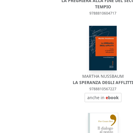
LA PREGHIERA ALLA FINE DEL SE
TEMPIO
9788810604717
MARTHA NUSSBAUM
LA SPERANZA DEGLI AFFLITT
9788810567227
anche in
e
book